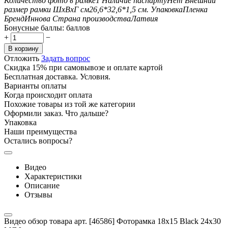
Количество фото в рамке
1
Наличие паспарту
Нет
Внешний
размер рамки ШxВxГ см
26,6*32,6*1,5
см.
Упаковка
Пленка
Бренд
Иннова
Страна производства
Латвия
Бонусные баллы:
баллов
+
−
В корзину
Отложить
Задать вопрос
Скидка 15% при самовывозе и оплате картой
Бесплатная доставка. Условия.
Варианты оплаты
Когда происходит оплата
Похожие товары из той же категории
Оформили заказ. Что дальше?
Упаковка
Наши преимущества
Остались вопросы?
Видео
Характеристики
Описание
Отзывы
Видео обзор товара арт. [46586] Фоторамка 18x15 Black 24x30