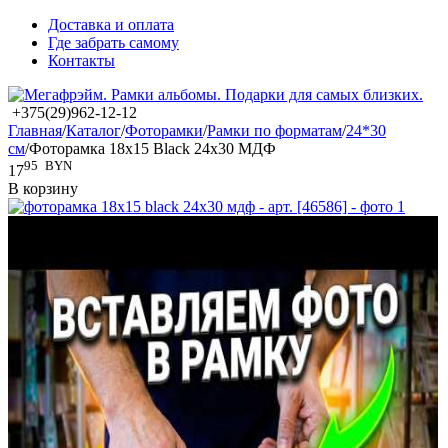
Доставка и оплата
Где забрать самому
Контакты
+375(29)962-12-12
Главная
/
Каталог
/
Фоторамки
/
Рамки по форматам
/
24*30
см
/
Фоторамка 18x15 Black 24x30 МДФ
95
BYN
17
В корзину