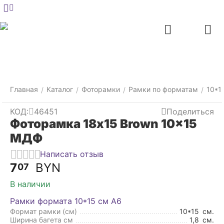
Меню
Главная
Найти
Отложенные
Контакты
Корзина
товары
Главная
Каталог
Фоторамки
Рамки по форматам
10*1
/
/
/
/
КОД:
46451
Поделиться
Фоторамка 18x15 Brown 10x15
МДФ
Написать отзыв
7
BYN
07
В наличии
Рамки формата 10*15 см А6
Формат рамки (см)
10*15
см.
Ширина багета см
1,8
см.