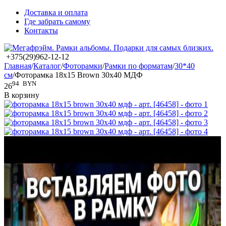
Доставка и оплата
Где забрать самому
Контакты
+375(29)962-12-12
Главная
/
Каталог
/
Фоторамки
/
Рамки по форматам
/
30*40
см
/
Фоторамка 18x15 Brown 30x40 МДФ
94
BYN
26
В корзину