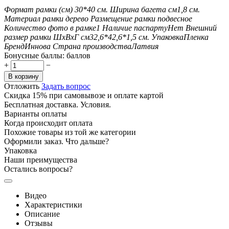
Формат рамки (см)
30*40
см.
Ширина багета см
1,8
см.
Материал рамки
дерево
Размещение рамки
подвесное
Количество фото в рамке
1
Наличие паспарту
Нет
Внешний
размер рамки ШxВxГ см
32,6*42,6*1,5
см.
Упаковка
Пленка
Бренд
Иннова
Страна производства
Латвия
Бонусные баллы:
баллов
+
−
В корзину
Отложить
Задать вопрос
Скидка 15% при самовывозе и оплате картой
Бесплатная доставка. Условия.
Варианты оплаты
Когда происходит оплата
Похожие товары из той же категории
Оформили заказ. Что дальше?
Упаковка
Наши преимущества
Остались вопросы?
Видео
Характеристики
Описание
Отзывы