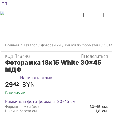
Меню
Главная
Найти
Отложенные
Контакты
Корзина
товары
Главная
Каталог
Фоторамки
Рамки по форматам
30*4
/
/
/
/
КОД:
46446
Поделиться
Фоторамка 18x15 White 30x45
МДФ
Написать отзыв
29
BYN
42
В наличии
Рамки для фото формата 30*45 см
Формат рамки (см)
30*45
см.
Ширина багета см
1,8
см.