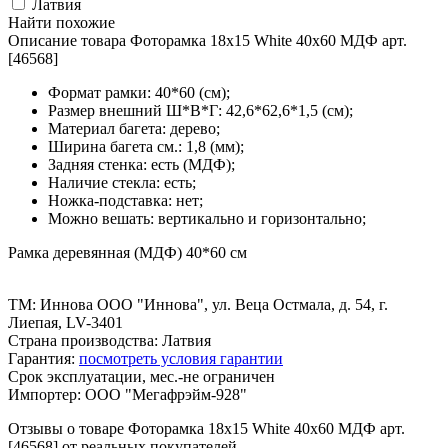
Латвия
Найти похожие
Описание товара Фоторамка 18x15 White 40x60 МДФ арт.
[46568]
Формат рамки: 40*60 (см);
Размер внешний Ш*В*Г: 42,6*62,6*1,5 (см);
Материал багета: дерево;
Ширина багета см.: 1,8 (мм);
Задняя стенка: есть (МДФ);
Наличие стекла: есть;
Ножка-подставка: нет;
Можно вешать: вертикально и горизонтально;
Рамка деревянная (МДФ) 40*60 см
ТМ: Иннова ООО "Иннова", ул. Веца Остмала, д. 54, г.
Лиепая, LV-3401
Страна производства: Латвия
Гарантия:
посмотреть условия гарантии
Срок эксплуатации, мес.-не ограничен
Импортер: ООО "Мегафрэйм-928"
Отзывы о товаре Фоторамка 18x15 White 40x60 МДФ арт.
[46568] от реальных покупателей