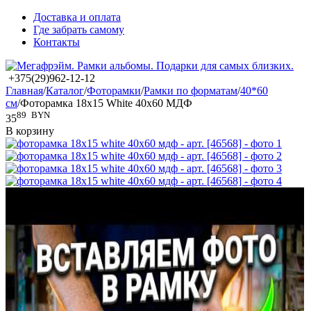
Доставка и оплата
Где забрать самому
Контакты
+375(29)962-12-12
Главная
/
Каталог
/
Фоторамки
/
Рамки по форматам
/
40*60
см
/
Фоторамка 18x15 White 40x60 МДФ
89
BYN
35
В корзину