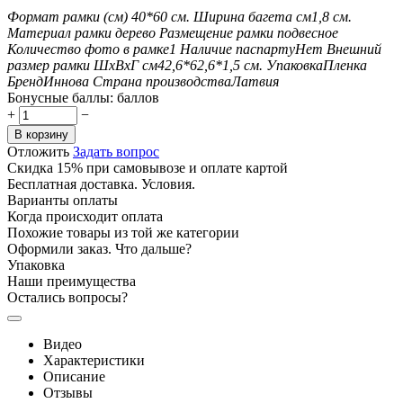
Формат рамки (см)
40*60
см.
Ширина багета см
1,8
см.
Материал рамки
дерево
Размещение рамки
подвесное
Количество фото в рамке
1
Наличие паспарту
Нет
Внешний
размер рамки ШxВxГ см
42,6*62,6*1,5
см.
Упаковка
Пленка
Бренд
Иннова
Страна производства
Латвия
Бонусные баллы:
баллов
+
−
В корзину
Отложить
Задать вопрос
Скидка 15% при самовывозе и оплате картой
Бесплатная доставка. Условия.
Варианты оплаты
Когда происходит оплата
Похожие товары из той же категории
Оформили заказ. Что дальше?
Упаковка
Наши преимущества
Остались вопросы?
Видео
Характеристики
Описание
Отзывы