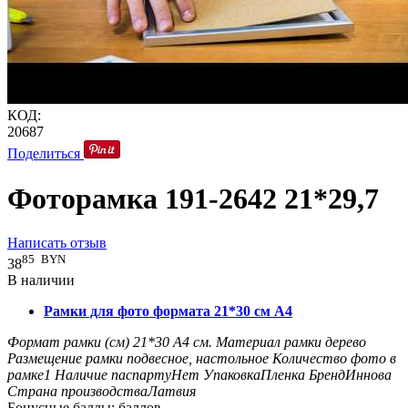
КОД:
20687
Поделиться
Фоторамка 191-2642 21*29,7
Написать отзыв
85
BYN
38
В наличии
Рамки для фото формата 21*30 см А4
Формат рамки (см)
21*30 А4
см.
Материал рамки
дерево
Размещение рамки
подвесное, настольное
Количество фото в
рамке
1
Наличие паспарту
Нет
Упаковка
Пленка
Бренд
Иннова
Страна производства
Латвия
Бонусные баллы:
баллов