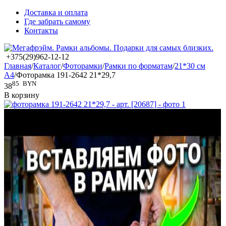
Доставка и оплата
Где забрать самому
Контакты
+375(29)962-12-12
Главная
/
Каталог
/
Фоторамки
/
Рамки по форматам
/
21*30 см
А4
/
Фоторамка 191-2642 21*29,7
85
BYN
38
В корзину