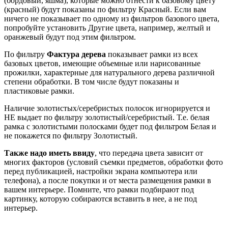
(бордовый, яшма), которые можно отнести к базовому цвету
(красный) будут показаны по фильтру Красный. Если вам
ничего не показывает по одному из фильтров базового цвета,
попробуйте установить Другие цвета, например, желтый и
оранжевый будут под этим фильтром.
По фильтру
Фактура дерева
показывает рамки из всех
базовых цветов, имеющие объемные или нарисованные
прожилки, характерные для натурального дерева различной
степени обработки. В том числе будут показаны и
пластиковые рамки.
Наличие золотистых/серебристых полосок игнорируется и
НЕ выдает по фильтру золотистый/серебристый. Т.е. белая
рамка с золотистыми полосками будет под фильтром Белая и
не покажется по фильтру Золотистый.
Также надо иметь ввиду
, что передача цвета зависит от
многих факторов (условий съемки предметов, обработки фото
перед публикацией, настройки экрана компьютера или
телефона), а после покупки и от места размещения рамки в
вашем интерьере. Помните, что рамки подбирают под
картинку, которую собираются вставить в нее, а не под
интерьер.