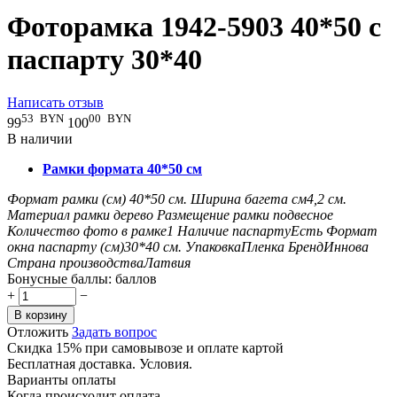
Фоторамка 1942-5903 40*50 с
паспарту 30*40
Написать отзыв
53
BYN
00
BYN
99
100
В наличии
Рамки формата 40*50 см
Формат рамки (см)
40*50
см.
Ширина багета см
4,2
см.
Материал рамки
дерево
Размещение рамки
подвесное
Количество фото в рамке
1
Наличие паспарту
Есть
Формат
окна паспарту (см)
30*40
см.
Упаковка
Пленка
Бренд
Иннова
Страна производства
Латвия
Бонусные баллы:
баллов
+
−
В корзину
Отложить
Задать вопрос
Скидка 15% при самовывозе и оплате картой
Бесплатная доставка. Условия.
Варианты оплаты
Когда происходит оплата