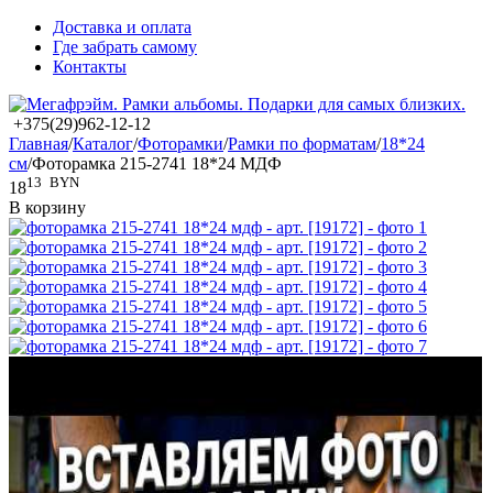
Доставка и оплата
Где забрать самому
Контакты
+375(29)962-12-12
Главная
/
Каталог
/
Фоторамки
/
Рамки по форматам
/
18*24
см
/
Фоторамка 215-2741 18*24 МДФ
13
BYN
18
В корзину