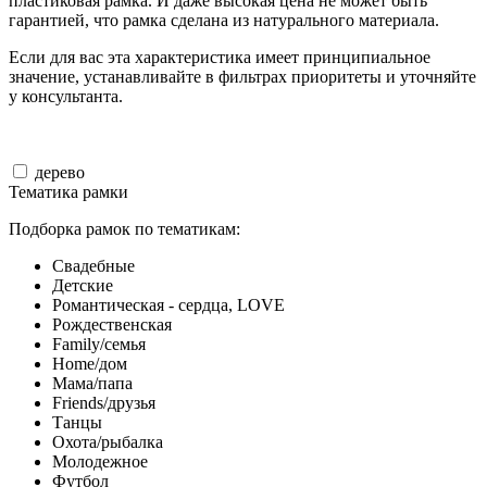
пластиковая рамка. И даже высокая цена не может быть
гарантией, что рамка сделана из натурального материала.
Если для вас эта характеристика имеет принципиальное
значение, устанавливайте в фильтрах приоритеты и уточняйте
у консультанта.
дерево
Тематика рамки
Подборка рамок по тематикам:
Свадебные
Детские
Романтическая - сердца, LOVE
Рождественская
Family/семья
Home/дом
Мама/папа
Friends/друзья
Танцы
Охота/рыбалка
Молодежное
Футбол