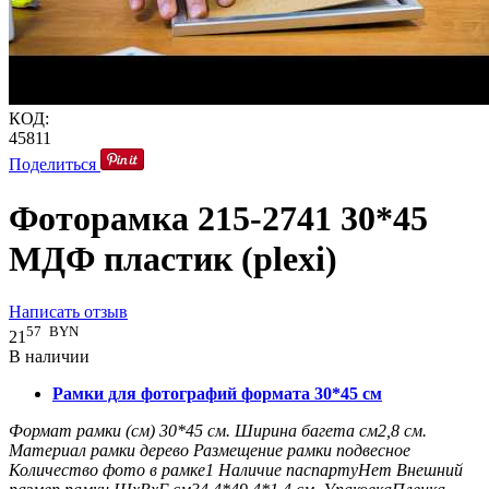
КОД:
45811
Поделиться
Фоторамка 215-2741 30*45
МДФ пластик (plexi)
Написать отзыв
57
BYN
21
В наличии
Рамки для фотографий формата 30*45 см
Формат рамки (см)
30*45
см.
Ширина багета см
2,8
см.
Материал рамки
дерево
Размещение рамки
подвесное
Количество фото в рамке
1
Наличие паспарту
Нет
Внешний