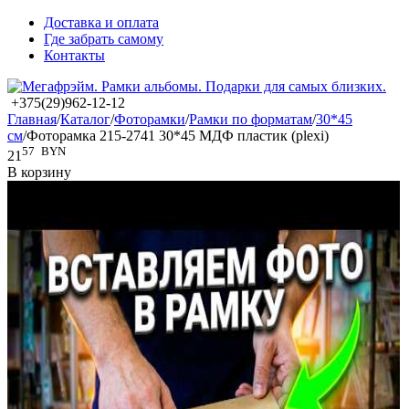
Доставка и оплата
Где забрать самому
Контакты
+375(29)962-12-12
Главная
/
Каталог
/
Фоторамки
/
Рамки по форматам
/
30*45
см
/
Фоторамка 215-2741 30*45 МДФ пластик (plexi)
57
BYN
21
В корзину