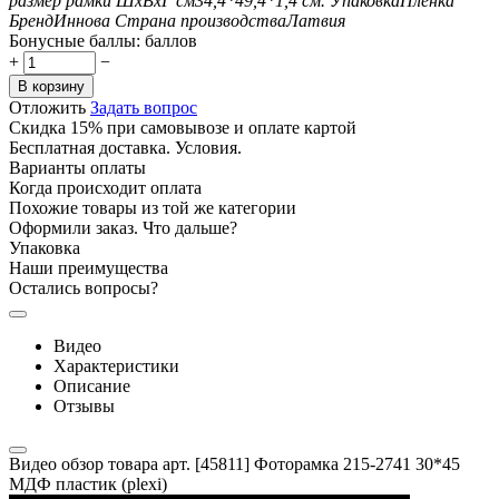
размер рамки ШxВxГ см
34,4*49,4*1,4
см.
Упаковка
Пленка
Бренд
Иннова
Страна производства
Латвия
Бонусные баллы:
баллов
+
−
В корзину
Отложить
Задать вопрос
Скидка 15% при самовывозе и оплате картой
Бесплатная доставка. Условия.
Варианты оплаты
Когда происходит оплата
Похожие товары из той же категории
Оформили заказ. Что дальше?
Упаковка
Наши преимущества
Остались вопросы?
Видео
Характеристики
Описание
Отзывы
Видео обзор товара арт. [45811] Фоторамка 215-2741 30*45
МДФ пластик (plexi)