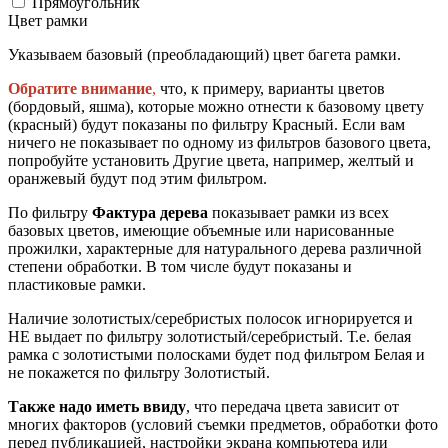
Прямоугольник
Цвет рамки
Указываем базовый (преобладающий) цвет багета рамки.
Обратите внимание
,
что, к примеру, варианты цветов
(бордовый, яшма), которые можно отнести к базовому цвету
(красный) будут показаны по фильтру Красный. Если вам
ничего не показывает по одному из фильтров базового цвета,
попробуйте установить Другие цвета, например, желтый и
оранжевый будут под этим фильтром.
По фильтру
Фактура дерева
показывает рамки из всех
базовых цветов, имеющие объемные или нарисованные
прожилки, характерные для натурального дерева различной
степени обработки. В том числе будут показаны и
пластиковые рамки.
Наличие золотистых/серебристых полосок игнорируется и
НЕ выдает по фильтру золотистый/серебристый. Т.е. белая
рамка с золотистыми полосками будет под фильтром Белая и
не покажется по фильтру Золотистый.
Также надо иметь ввиду
, что передача цвета зависит от
многих факторов (условий съемки предметов, обработки фото
перед публикацией, настройки экрана компьютера или