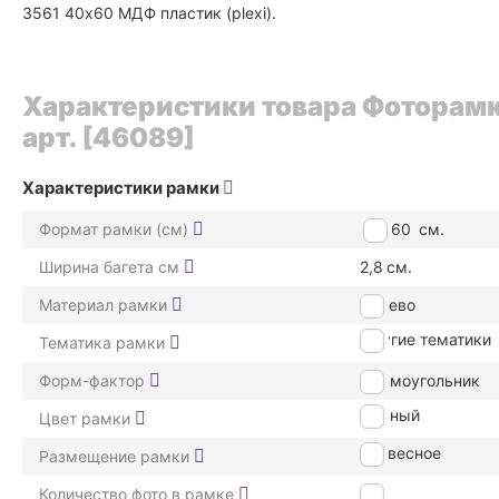
3561 40x60 МДФ пластик (plexi).
Характеристики товара Фоторамка
арт. [46089]
Характеристики рамки
Формат рамки (см)
40*60
см.
Ширина багета см
2,8
см.
Материал рамки
дерево
Другие тематики
Тематика рамки
Форм-фактор
Прямоугольник
Черный
Цвет рамки
подвесное
Размещение рамки
Количество фото в рамке
1