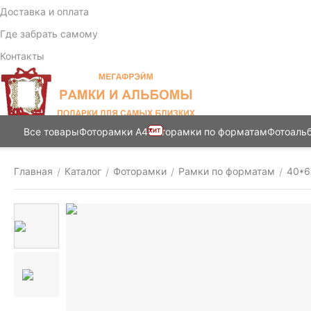
Доставка и оплата
Где забрать самому
Контакты
Все товары
Фоторамки А4
Фоторамки по форматам
Фотоаль
ХИТ
Главная
Каталог
Фоторамки
Рамки по форматам
40*6
/
/
/
/