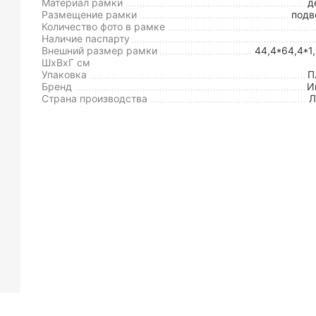
Материал рамки
д
Размещение рамки
подв
Количество фото в рамке
Наличие паспарту
Внешний размер рамки
44,4*64,4*1
ШxВxГ см
Упаковка
П
Бренд
И
Страна производства
Л