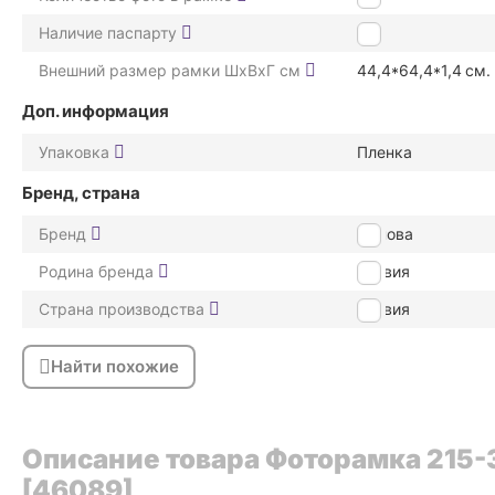
Наличие паспарту
Нет
Внешний размер рамки ШxВxГ см
44,4*64,4*1,4
см.
Доп. информация
Упаковка
Пленка
Бренд, страна
Бренд
Иннова
Родина бренда
Латвия
Страна производства
Латвия
Найти похожие
Описание товара Фоторамка 215-3
[46089]