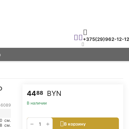
+375(29)962-12-1
ы
Ф
44
BYN
88
В наличии
46089
60
см.
+
−
В корзину
,8
см.