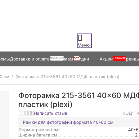
Меню
бомы
Доставка и оплата
Оптовикам
Скидки
Акции
Бренд
ПОЛЕЗНОЕ
ОПТ
СПЕШИТЕ
0 см
Фоторамка 215-3561 40x60 МДФ пластик (plexi)
/
Фоторамка 215-3561 40x60 МД
пластик (plexi)
Написать отзыв
КОД:
Рамки для фотографий формата 40*60 см
Формат рамки (см)
40*
Ширина багета см
2