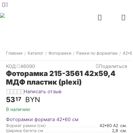
Меню
Главная
Найти
Отложенные
Контакты
Корзина
товары
Главная
Каталог
Фоторамки
Рамки по форматам
42*6
/
/
/
/
КОД:
46090
Поделиться
Фоторамка 215-3561 42x59,4
МДФ пластик (plexi)
Написать отзыв
53
BYN
17
В наличии
Фоторамки формата 42*60 см
Формат рамки (см)
42*60 А2
см.
Ширина багета см
2,8
см.