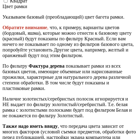
Квадрат
Цвет рамки
Указываем базовый (преобладающий) цвет багета рамки.
Обратите внимание
,
что, к примеру, варианты цветов
(бордовый, яшма), которые можно отнести к базовому цвету
(красный) будут показаны по фильтру Красный. Если вам
ничего не показывает по одному из фильтров базового цвета,
попробуйте установить Другие цвета, например, желтый и
оранжевый будут под этим фильтром.
По фильтру
Фактура дерева
показывает рамки из всех
базовых цветов, имеющие объемные или нарисованные
прожилки, характерные для натурального дерева различной
степени обработки. В том числе будут показаны и
пластиковые рамки.
Наличие золотистых/серебристых полосок игнорируется и
НЕ выдает по фильтру золотистый/серебристый. Т.е. белая
рамка с золотистыми полосками будет под фильтром Белая и
не покажется по фильтру Золотистый.
Также надо иметь ввиду
, что передача цвета зависит от
многих факторов (условий съемки предметов, обработки фото
перед публикацией, настройки экрана компьютера или