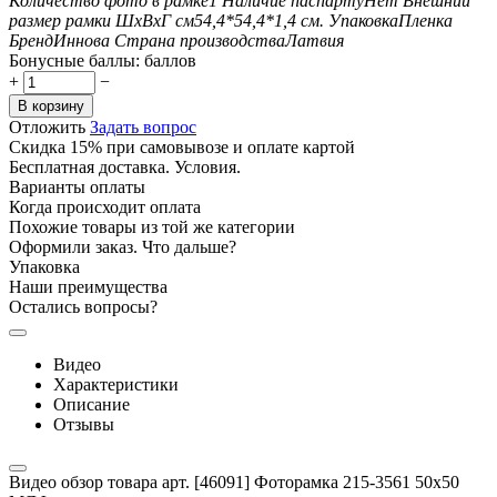
Количество фото в рамке
1
Наличие паспарту
Нет
Внешний
размер рамки ШxВxГ см
54,4*54,4*1,4
см.
Упаковка
Пленка
Бренд
Иннова
Страна производства
Латвия
Бонусные баллы:
баллов
+
−
В корзину
Отложить
Задать вопрос
Скидка 15% при самовывозе и оплате картой
Бесплатная доставка. Условия.
Варианты оплаты
Когда происходит оплата
Похожие товары из той же категории
Оформили заказ. Что дальше?
Упаковка
Наши преимущества
Остались вопросы?
Видео
Характеристики
Описание
Отзывы
Видео обзор товара арт. [46091] Фоторамка 215-3561 50x50