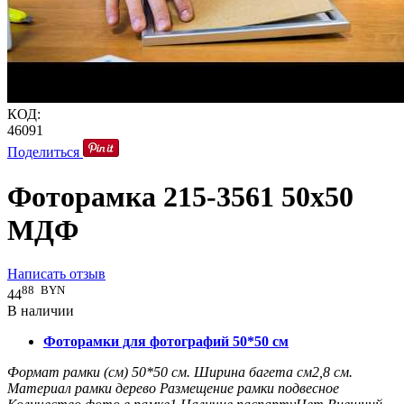
КОД:
46091
Поделиться
Фоторамка 215-3561 50x50
МДФ
Написать отзыв
88
BYN
44
В наличии
Фоторамки для фотографий 50*50 см
Формат рамки (см)
50*50
см.
Ширина багета см
2,8
см.
Материал рамки
дерево
Размещение рамки
подвесное