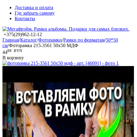
Доставка и оплата
Где забрать самому
Контакты
+375(29)962-12-12
Главная
/
Каталог
/
Фоторамки
/
Рамки по форматам
/
50*50
см
/
Фоторамка 215-3561 50x50 МДФ
88
BYN
44
В корзину