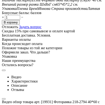
Наличие паспарту
Есть
Формат окна паспарту (см)
30*40
см.
Внешний размер рамки ШxВxГ см
65*45*2,2
см.
Упаковка
Пленка
Бренд
Иннова
Страна производства
Латвия
Бонусные баллы:
баллов
+
−
В корзину
Отложить
Задать вопрос
Скидка 15% при самовывозе и оплате картой
Бесплатная доставка. Условия.
Варианты оплаты
Когда происходит оплата
Похожие товары из той же категории
Оформили заказ. Что дальше?
Упаковка
Наши преимущества
Остались вопросы?
Видео
Характеристики
Описание
Отзывы
Видео обзор товара арт. [19931] Фоторамка 218-2794 40*60 с