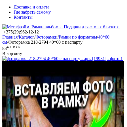
Доставка и оплата
Где забрать самому
Контакты
+375(29)962-12-12
Главная
/
Каталог
/
Фоторамки
/
Рамки по форматам
/
40*60
см
/
Фоторамка 218-2794 40*60 с паспарту
40
BYN
83
В корзину