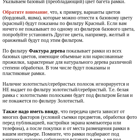
Указываем базовый (преобладающий) цвет багета рамки.
Обратите внимание
,
что, к примеру, варианты цветов
(бордовый, яшма), которые можно отнести к базовому цвету
(красный) будут показаны по фильтру Красный. Если вам
ничего не показывает по одному из фильтров базового цвета,
попробуйте установить Другие цвета, например, желтый и
оранжевый будут под этим фильтром.
По фильтру
Фактура дерева
показывает рамки из всех
базовых цветов, имеющие объемные или нарисованные
прожилки, характерные для натурального дерева различной
степени обработки. В том числе будут показаны и
пластиковые рамки.
Наличие золотистых/серебристых полосок игнорируется и
НЕ выдает по фильтру золотистый/серебристый. Т.е. белая
рамка с золотистыми полосками будет под фильтром Белая и
не покажется по фильтру Золотистый.
Также надо иметь ввиду
, что передача цвета зависит от
многих факторов (условий съемки предметов, обработки фото
перед публикацией, настройки экрана компьютера или
телефона), а после покупки и от места размещения рамки в
вашем интерьере. Помните, что рамки подбирают под
картинку, которую собираются вставить в нее, а не под