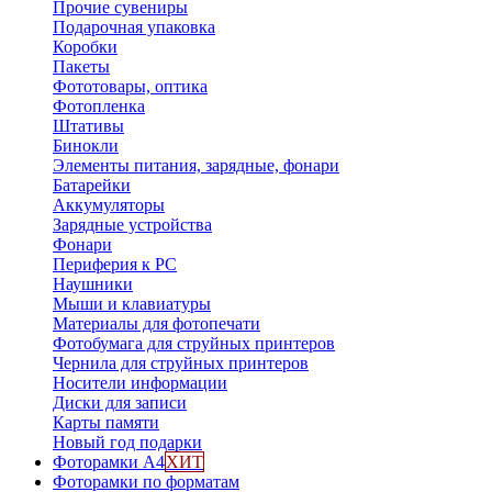
Прочие сувениры
Подарочная упаковка
Коробки
Пакеты
Фототовары, оптика
Фотопленка
Штативы
Бинокли
Элементы питания, зарядные, фонари
Батарейки
Аккумуляторы
Зарядные устройства
Фонари
Периферия к PC
Наушники
Мыши и клавиатуры
Материалы для фотопечати
Фотобумага для струйных принтеров
Чернила для струйных принтеров
Носители информации
Диски для записи
Карты памяти
Новый год подарки
Фоторамки А4
ХИТ
Фоторамки по форматам