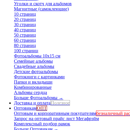
Уголки и скотч для альбомов
Магнитные (самоклеющие)
10 страниц
20 страниц
30 страниц
40 страниц
50 страниц
60 страниц
80 страниц
100 страниц
Фотоальбомы 10х15 см
Семейные альбомы
Свадебные альбомы
Детские фотоальбомы
Фотокниги с картинками
Папки и вкладыши
Комбинированные
Альбомы сердца
Больше Фотоальбомы
→
Доставка и оплата
Полезное
Оптовикам
ОПТ
Оптовым и корпоративным покупателям
безналичный рас
Запрос на оптовый прайс лист Мегафрэйм
Комплексный подбор рамок
Больше Оптовикам
→