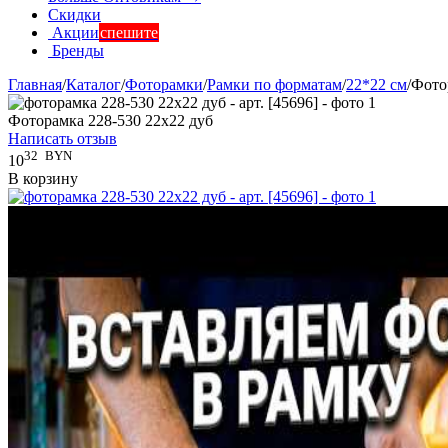
Скидки
Акции
спешите
Бренды
Главная
/
Каталог
/
Фоторамки
/
Рамки по форматам
/
22*22 см
/
Фото
Фоторамка 228-530 22x22 дуб
Написать отзыв
32
BYN
10
В корзину