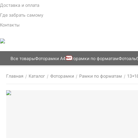
Доставка и оплата
Где забрать самому
Контакты
Все товары
Фоторамки А4
Фоторамки по форматам
Фотоаль
ХИТ
Главная
Каталог
Фоторамки
Рамки по форматам
13*1
/
/
/
/