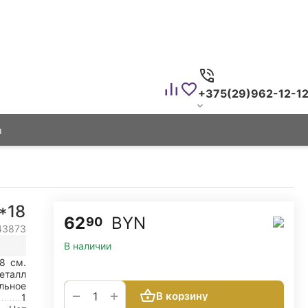
+375(29)962-12-1
ы
*18
62
BYN
90
43873
В наличии
18
см.
еталл
льное
+
−
В корзину
1