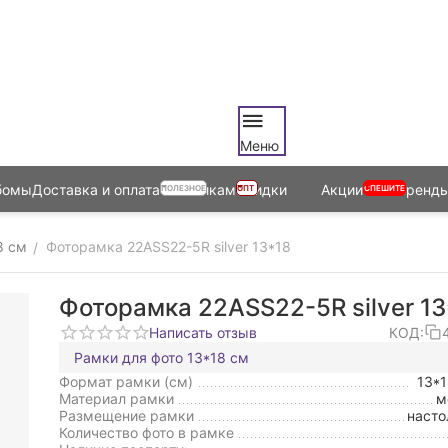
Меню
бомы
Доставка и оплата
Оптовикам
Скидки
Акции
Бренд
ПОЛЕЗНОЕ
ОПТ
СПЕШИТЕ
8 см
Фоторамка 22ASS22-5R silver 13*18
/
Фоторамка 22ASS22-5R silver 13
Написать отзыв
КОД:
Рамки для фото 13*18 см
Формат рамки (см)
13*
Материал рамки
м
Размещение рамки
насто
Количество фото в рамке