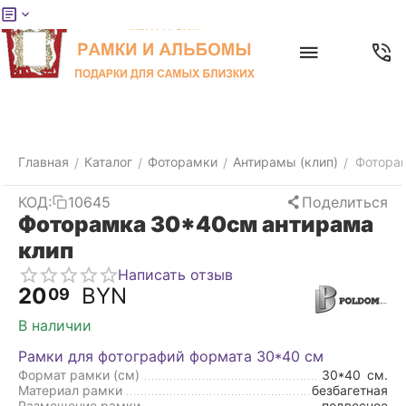
Меню
Главная
Найти
Отложенные
Контакты
Корзина
товары
Главная
Каталог
Фоторамки
Антирамы (клип)
Фотора
/
/
/
/
КОД:
10645
Поделиться
Фоторамка 30*40см антирама
клип
Написать отзыв
20
BYN
09
В наличии
Рамки для фотографий формата 30*40 см
Формат рамки (см)
30*40
см.
Материал рамки
безбагетная
Размещение рамки
подвесное