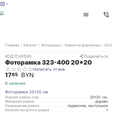
Меню
Главная
Найти
Отложенные
Контакты
Корзина
товары
Главная
Каталог
Фоторамки
Рамки по форматам
20*2
/
/
/
/
КОД:
40595
Поделиться
Фоторамка 323-400 20*20
Написать отзыв
17
BYN
65
В наличии
Фоторамки 20*20 см
Формат рамки (см)
20*20
см.
Материал рамки
дерево
Размещение рамки
подвесное, настольное
Количество фото в рамке
1