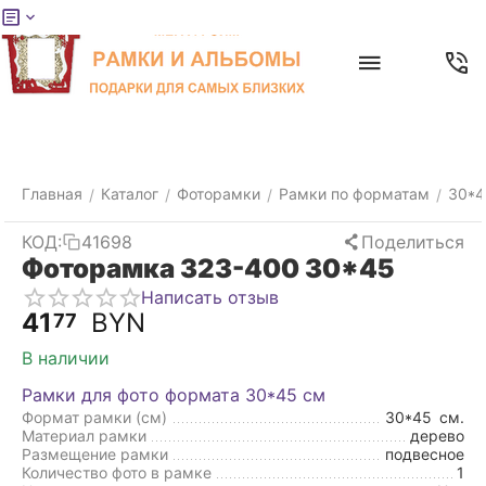
Меню
Главная
Найти
Отложенные
Контакты
Корзина
товары
Главная
Каталог
Фоторамки
Рамки по форматам
30*4
/
/
/
/
КОД:
41698
Поделиться
Фоторамка 323-400 30*45
Написать отзыв
41
BYN
77
В наличии
Рамки для фото формата 30*45 см
Формат рамки (см)
30*45
см.
Материал рамки
дерево
Размещение рамки
подвесное
Количество фото в рамке
1