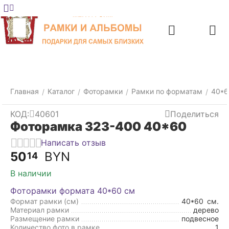
Меню
Главная
Найти
Отложенные
Контакты
Корзина
товары
Главная
Каталог
Фоторамки
Рамки по форматам
40*6
/
/
/
/
КОД:
40601
Поделиться
Фоторамка 323-400 40*60
Написать отзыв
50
BYN
14
В наличии
Фоторамки формата 40*60 см
Формат рамки (см)
40*60
см.
Материал рамки
дерево
Размещение рамки
подвесное
Количество фото в рамке
1