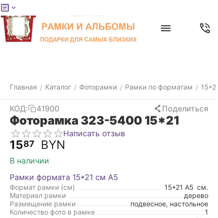
Меню
Главная
Найти
Отложенные
Контакты
Корзина
товары
Главная
Каталог
Фоторамки
Рамки по форматам
15*2
/
/
/
/
КОД:
41900
Поделиться
Фоторамка 323-5400 15*21
Написать отзыв
15
BYN
87
В наличии
Рамки формата 15*21 см А5
Формат рамки (см)
15*21 А5
см.
Материал рамки
дерево
Размещение рамки
подвесное, настольное
Количество фото в рамке
1