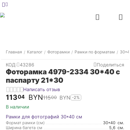
Меню
Главная
Найти
Отложенные
Контакты
Корзина
товары
Главная
Каталог
Фоторамки
Рамки по форматам
30*4
/
/
/
/
КОД:
43286
Поделиться
Фоторамка 4979-2334 30*40 с
паспарту 21*30
Написать отзыв
113
BYN
04
115
BYN
00
-2%
В наличии
Рамки для фотографий 30*40 см
Формат рамки (см)
30*40
см.
Ширина багета см
5,6
см.