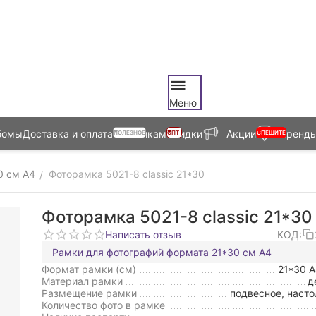
Меню
бомы
Доставка и оплата
Оптовикам
Скидки
Акции
Бренд
ПОЛЕЗНОЕ
ОПТ
СПЕШИТЕ
0 см А4
Фоторамка 5021-8 classic 21*30
/
Фоторамка 5021-8 classic 21*30
Написать отзыв
КОД:
Рамки для фотографий формата 21*30 см А4
Формат рамки (см)
21*30 
Материал рамки
д
Размещение рамки
подвесное, насто
Количество фото в рамке