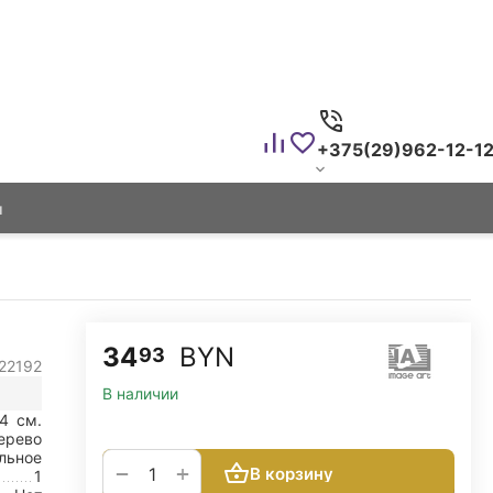
+375(29)962-12-1
ы
34
BYN
93
22192
В наличии
А4
см.
ерево
льное
+
−
В корзину
1