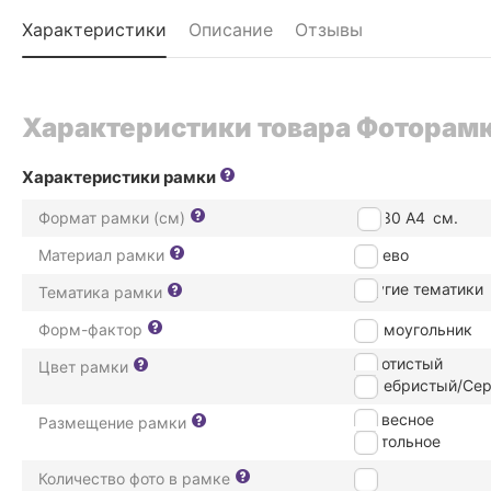
Характеристики
Описание
Отзывы
Характеристики товара Фоторамка 
Характеристики рамки
Формат рамки (см)
21*30 А4
см.
Материал рамки
дерево
Другие тематики
Тематика рамки
Форм-фактор
Прямоугольник
Золотистый
Цвет рамки
Серебристый/Се
подвесное
Размещение рамки
настольное
Количество фото в рамке
1