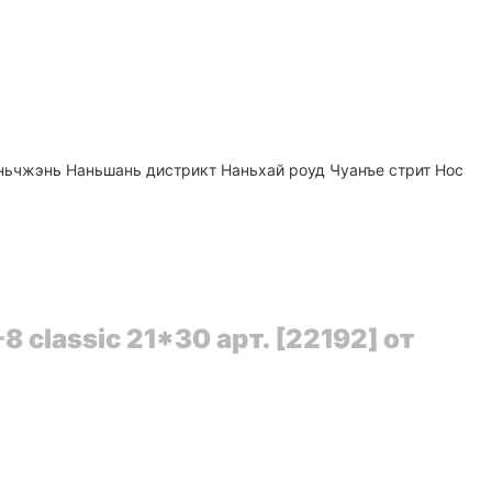
эньчжэнь Наньшань дистрикт Наньхай роуд Чуанъе стрит Нос
 classic 21*30 арт. [22192] от