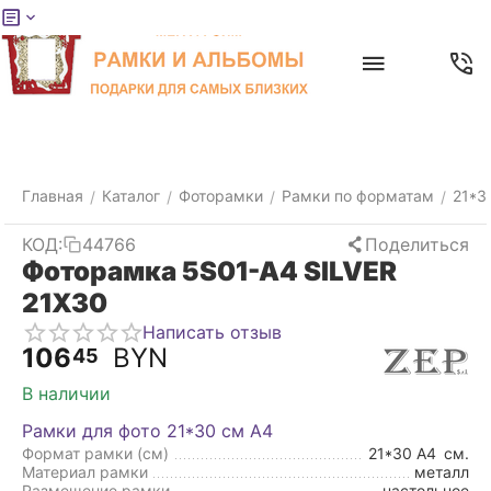
Меню
Главная
Найти
Отложенные
Контакты
Корзина
товары
Главная
Каталог
Фоторамки
Рамки по форматам
21*3
/
/
/
/
КОД:
44766
Поделиться
Фоторамка 5S01-A4 SILVER
21X30
Написать отзыв
106
BYN
45
В наличии
Рамки для фото 21*30 см А4
Формат рамки (см)
21*30 А4
см.
Материал рамки
металл
Размещение рамки
настольное