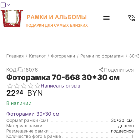
Меню
Главная
Найти
Отложенные
Контакты
Корзина
товары
Главная
Каталог
Фоторамки
Рамки по форматам
30*3
/
/
/
/
КОД:
18076
Поделиться
Фоторамка 70-568 30*30 см
Написать отзыв
22
BYN
24
В наличии
Фоторамки 30*30 см
Формат рамки (см)
30*30
см.
Материал рамки
дерево
Размещение рамки
подвесное
Количество фото в рамке
1