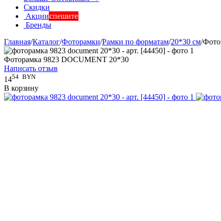
Скидки
Акции
спешите
Бренды
Главная
/
Каталог
/
Фоторамки
/
Рамки по форматам
/
20*30 см
/
Фото
Фоторамка 9823 DOCUMENT 20*30
Написать отзыв
54
BYN
14
В корзину