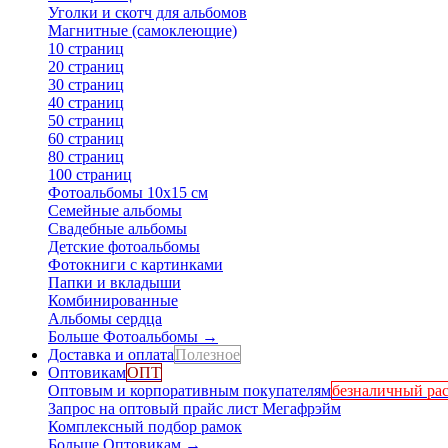
Уголки и скотч для альбомов
Магнитные (самоклеющие)
10 страниц
20 страниц
30 страниц
40 страниц
50 страниц
60 страниц
80 страниц
100 страниц
Фотоальбомы 10х15 см
Семейные альбомы
Свадебные альбомы
Детские фотоальбомы
Фотокниги с картинками
Папки и вкладыши
Комбинированные
Альбомы сердца
Больше Фотоальбомы
→
Доставка и оплата
Полезное
Оптовикам
ОПТ
Оптовым и корпоративным покупателям
безналичный рас
Запрос на оптовый прайс лист Мегафрэйм
Комплексный подбор рамок
Больше Оптовикам
→