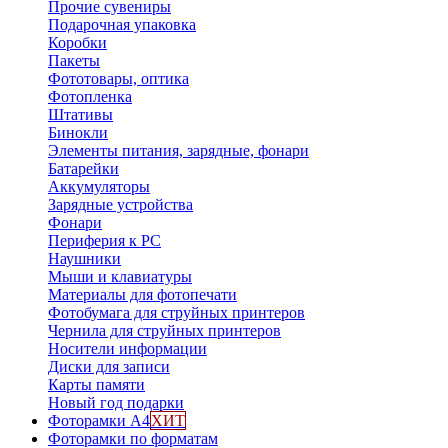
Прочие сувениры
Подарочная упаковка
Коробки
Пакеты
Фототовары, оптика
Фотопленка
Штативы
Бинокли
Элементы питания, зарядные, фонари
Батарейки
Аккумуляторы
Зарядные устройства
Фонари
Периферия к PC
Наушники
Мыши и клавиатуры
Материалы для фотопечати
Фотобумага для струйных принтеров
Чернила для струйных принтеров
Носители информации
Диски для записи
Карты памяти
Новый год подарки
Фоторамки А4
ХИТ
Фоторамки по форматам