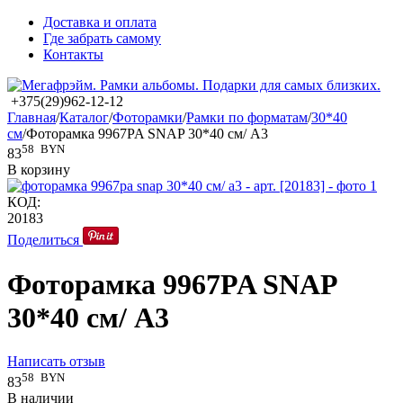
Доставка и оплата
Где забрать самому
Контакты
+375(29)962-12-12
Главная
/
Каталог
/
Фоторамки
/
Рамки по форматам
/
30*40
см
/
Фоторамка 9967PA SNAP 30*40 см/ A3
58
BYN
83
В корзину
КОД:
20183
Поделиться
Фоторамка 9967PA SNAP
30*40 см/ A3
Написать отзыв
58
BYN
83
В наличии