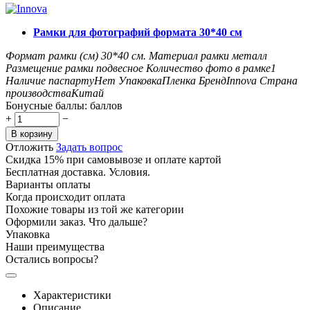
Рамки для фотографий формата 30*40 см
Формат рамки (см)
30*40
см.
Материал рамки
металл
Размещение рамки
подвесное
Количество фото в рамке
1
Наличие паспарту
Нет
Упаковка
Пленка
Бренд
Innova
Страна
производства
Китай
Бонусные баллы:
баллов
+
−
В корзину
Отложить
Задать вопрос
Скидка 15% при самовывозе и оплате картой
Бесплатная доставка. Условия.
Варианты оплаты
Когда происходит оплата
Похожие товары из той же категории
Оформили заказ. Что дальше?
Упаковка
Наши преимущества
Остались вопросы?
Характеристики
Описание