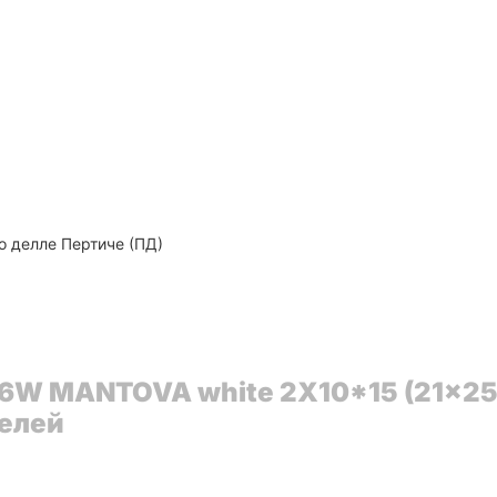
о делле Пертиче (ПД)
46W MANTOVA white 2X10*15 (21x25
телей