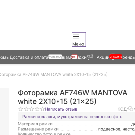
Меню
бомы
Доставка и оплата
Оптовикам
Скидки
Акции
Бренд
ПОЛЕЗНОЕ
ОПТ
СПЕШИТЕ
Фоторамка AF746W MANTOVA white 2X10*15 (21x25)
Фоторамка AF746W MANTOVA
white 2X10*15 (21x25)
Написать отзыв
КОД:
Рамки коллажи, мультрамки на несколько фото
Материал рамки
д
Размещение рамки
подвесное, насто
Количество фото в рамке