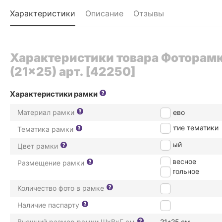
Характеристики
Описание
Отзывы
Характеристики товара Фоторам
(21x25) арт. [42250]
Характеристики рамки
Материал рамки
дерево
Другие тематики
Тематика рамки
Белый
Цвет рамки
подвесное
Размещение рамки
настольное
Количество фото в рамке
2
Наличие паспарту
Нет
Внешний размер рамки ШxВxГ см
21*25
см.