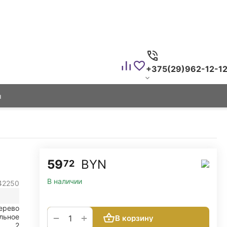
+375(29)962-12-1
ы
59
BYN
72
В наличии
42250
ерево
+
−
льное
В корзину
2