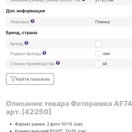
Доп. информация
Упаковка
Пленка
Бренд, страна
Бренд
ZEP
Родина бренда
Италия
Страна производства
Китай
Найти похожие
Описание товара Фоторамка AF7
арт. [42250]
Формат рамки: 2 фото 10*15 (см);
Размер внешний В*Ш*Г: 21*25 (см);