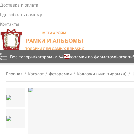
Доставка и оплата
Где забрать самому
Контакты
Все товары
Фоторамки А4
Фоторамки по форматам
Фотоаль
ХИТ
Главная
Каталог
Фоторамки
Коллажи (мультирамки)
/
/
/
/