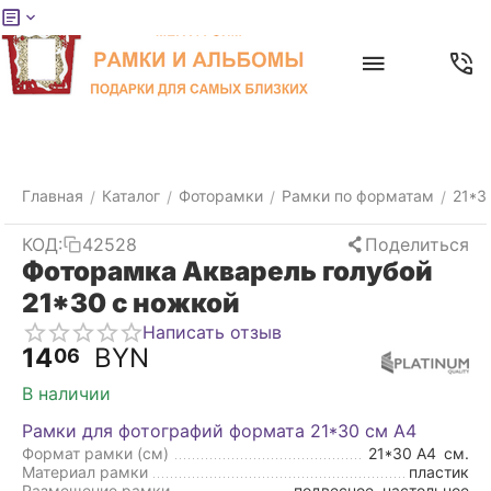
Меню
Главная
Найти
Отложенные
Контакты
Корзина
товары
Главная
Каталог
Фоторамки
Рамки по форматам
21*3
/
/
/
/
КОД:
42528
Поделиться
Фоторамка Акварель голубой
21*30 с ножкой
Написать отзыв
14
BYN
06
В наличии
Рамки для фотографий формата 21*30 см А4
Формат рамки (см)
21*30 А4
см.
Материал рамки
пластик
Размещение рамки
подвесное, настольное