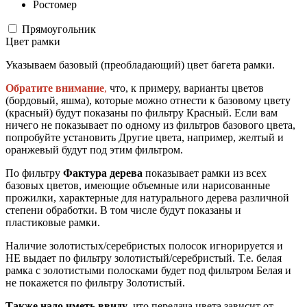
Ростомер
Прямоугольник
Цвет рамки
Указываем базовый (преобладающий) цвет багета рамки.
Обратите внимание
,
что, к примеру, варианты цветов
(бордовый, яшма), которые можно отнести к базовому цвету
(красный) будут показаны по фильтру Красный. Если вам
ничего не показывает по одному из фильтров базового цвета,
попробуйте установить Другие цвета, например, желтый и
оранжевый будут под этим фильтром.
По фильтру
Фактура дерева
показывает рамки из всех
базовых цветов, имеющие объемные или нарисованные
прожилки, характерные для натурального дерева различной
степени обработки. В том числе будут показаны и
пластиковые рамки.
Наличие золотистых/серебристых полосок игнорируется и
НЕ выдает по фильтру золотистый/серебристый. Т.е. белая
рамка с золотистыми полосками будет под фильтром Белая и
не покажется по фильтру Золотистый.
Также надо иметь ввиду
, что передача цвета зависит от