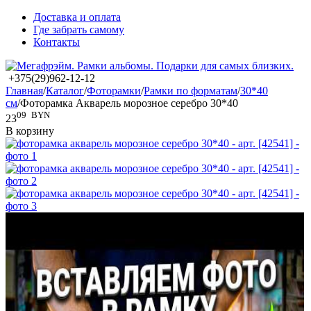
Доставка и оплата
Где забрать самому
Контакты
+375(29)962-12-12
Главная
/
Каталог
/
Фоторамки
/
Рамки по форматам
/
30*40
см
/
Фоторамка Акварель морозное серебро 30*40
09
BYN
23
В корзину