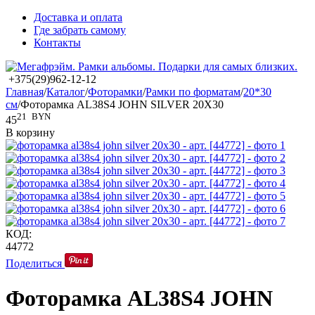
Доставка и оплата
Где забрать самому
Контакты
+375(29)962-12-12
Главная
/
Каталог
/
Фоторамки
/
Рамки по форматам
/
20*30
см
/
Фоторамка AL38S4 JOHN SILVER 20X30
21
BYN
45
В корзину
КОД:
44772
Поделиться
Фоторамка AL38S4 JOHN