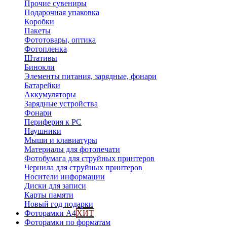
Прочие сувениры
Подарочная упаковка
Коробки
Пакеты
Фототовары, оптика
Фотопленка
Штативы
Бинокли
Элементы питания, зарядные, фонари
Батарейки
Аккумуляторы
Зарядные устройства
Фонари
Периферия к PC
Наушники
Мыши и клавиатуры
Материалы для фотопечати
Фотобумага для струйных принтеров
Чернила для струйных принтеров
Носители информации
Диски для записи
Карты памяти
Новый год подарки
Фоторамки А4
ХИТ
Фоторамки по форматам