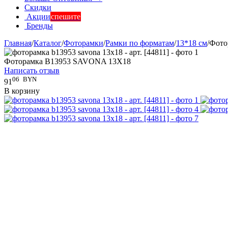
Скидки
Акции
спешите
Бренды
Главная
/
Каталог
/
Фоторамки
/
Рамки по форматам
/
13*18 см
/
Фото
Фоторамка B13953 SAVONA 13X18
Написать отзыв
06
BYN
91
В корзину