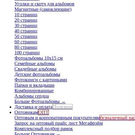
Уголки и скотч для альбомов
Магнитные (самоклеющие)
10 страниц
20 страниц
30 страниц
40 страниц
50 страниц
60 страниц
80 страниц
100 страниц
Фотоальбомы 10х15 см
Семейные альбомы
Свадебные альбомы
Детские фотоальбомы
Фотокниги с картинками
Папки и вкладыши
Комбинированные
Альбомы сердца
Больше Фотоальбомы
→
Доставка и оплата
Полезное
Оптовикам
ОПТ
Оптовым и корпоративным покупателям
безналичный рас
Запрос на оптовый прайс лист Мегафрэйм
Комплексный подбор рамок
Больше Оптовикам
→