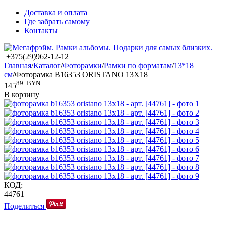
Доставка и оплата
Где забрать самому
Контакты
+375(29)962-12-12
Главная
/
Каталог
/
Фоторамки
/
Рамки по форматам
/
13*18
см
/
Фоторамка B16353 ORISTANO 13X18
89
BYN
145
В корзину
КОД:
44761
Поделиться