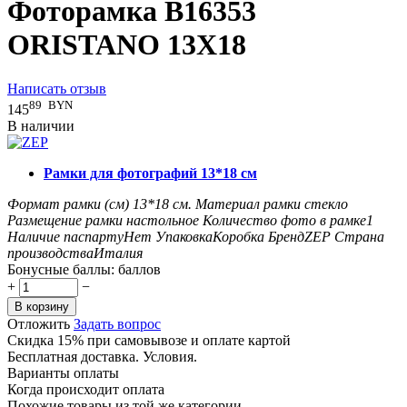
Фоторамка B16353
ORISTANO 13X18
Написать отзыв
89
BYN
145
В наличии
Рамки для фотографий 13*18 см
Формат рамки (см)
13*18
см.
Материал рамки
стекло
Размещение рамки
настольное
Количество фото в рамке
1
Наличие паспарту
Нет
Упаковка
Коробка
Бренд
ZEP
Страна
производства
Италия
Бонусные баллы:
баллов
+
−
В корзину
Отложить
Задать вопрос
Скидка 15% при самовывозе и оплате картой
Бесплатная доставка. Условия.
Варианты оплаты
Когда происходит оплата
Похожие товары из той же категории