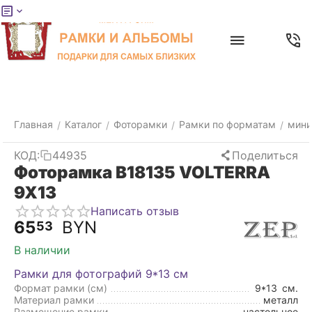
Меню
Главная
Найти
Отложенные
Контакты
Корзина
товары
Главная
Каталог
Фоторамки
Рамки по форматам
мини
/
/
/
/
КОД:
44935
Поделиться
Фоторамка B18135 VOLTERRA
9X13
Написать отзыв
65
BYN
53
В наличии
Рамки для фотографий 9*13 см
Формат рамки (см)
9*13
см.
Материал рамки
металл
Размещение рамки
настольное