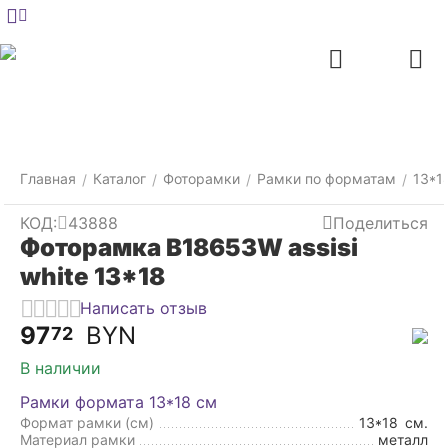
Меню
Главная
Найти
Отложенные
Контакты
Корзина
товары
Главная
Каталог
Фоторамки
Рамки по форматам
13*1
/
/
/
/
КОД:
43888
Поделиться
Фоторамка B18653W assisi
white 13*18
Написать отзыв
97
BYN
72
В наличии
Рамки формата 13*18 см
Формат рамки (см)
13*18
см.
Материал рамки
металл