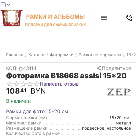
Меню
Главная
Найти
Отложенные
Контакты
Корзина
товары
Главная
Каталог
Фоторамки
Рамки по форматам
15*2
/
/
/
/
КОД:
43114
Поделиться
Фоторамка B18668 assisi 15*20
Написать отзыв
108
BYN
41
В наличии
Рамки для фото 15*20 см
Формат рамки (см)
15*20
см.
Материал рамки
металл
Размещение рамки
подвесное, настольное
Количество фото в рамке
1