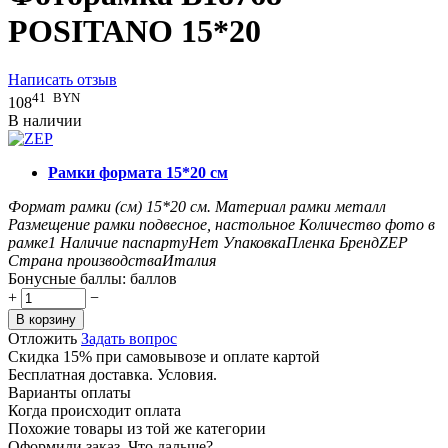
POSITANO 15*20
Написать отзыв
41
BYN
108
В наличии
Рамки формата 15*20 см
Формат рамки (см)
15*20
см.
Материал рамки
металл
Размещение рамки
подвесное, настольное
Количество фото в
рамке
1
Наличие паспарту
Нет
Упаковка
Пленка
Бренд
ZEP
Страна производства
Италия
Бонусные баллы:
баллов
+
−
В корзину
Отложить
Задать вопрос
Скидка 15% при самовывозе и оплате картой
Бесплатная доставка. Условия.
Варианты оплаты
Когда происходит оплата
Похожие товары из той же категории
Оформили заказ. Что дальше?