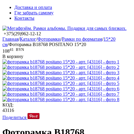
Доставка и оплата
Где забрать самому
Контакты
+375(29)962-12-12
Главная
/
Каталог
/
Фоторамки
/
Рамки по форматам
/
15*20
см
/
Фоторамка B18768 POSITANO 15*20
41
BYN
108
В корзину
КОД:
43116
Поделиться
Фоторамка B18768