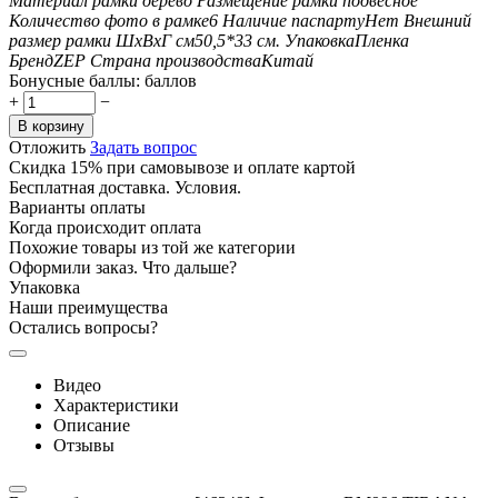
Материал рамки
дерево
Размещение рамки
подвесное
Количество фото в рамке
6
Наличие паспарту
Нет
Внешний
размер рамки ШxВxГ см
50,5*33
см.
Упаковка
Пленка
Бренд
ZEP
Страна производства
Китай
Бонусные баллы:
баллов
+
−
В корзину
Отложить
Задать вопрос
Скидка 15% при самовывозе и оплате картой
Бесплатная доставка. Условия.
Варианты оплаты
Когда происходит оплата
Похожие товары из той же категории
Оформили заказ. Что дальше?
Упаковка
Наши преимущества
Остались вопросы?
Видео
Характеристики
Описание
Отзывы