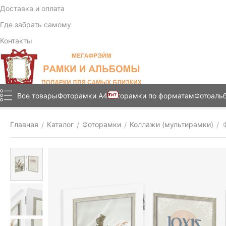
Доставка и оплата
Где забрать самому
Контакты
Все товары
Фоторамки А4
Фоторамки по форматам
Фотоаль
ХИТ
Главная
Каталог
Фоторамки
Коллажи (мультирамки)
/
/
/
/