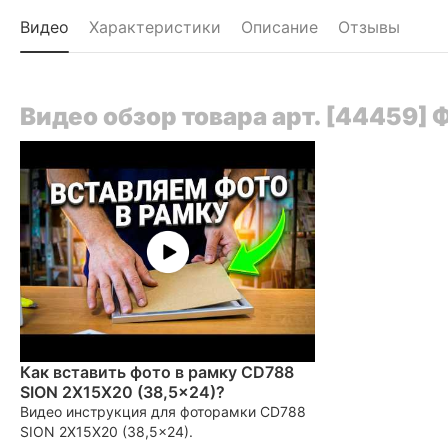
Видео
Характеристики
Описание
Отзывы
Видео обзор товара арт. [44459]
Как вставить фото в рамку CD788
SION 2X15X20 (38,5x24)?
Видео инструкция для фоторамки CD788
SION 2X15X20 (38,5x24).