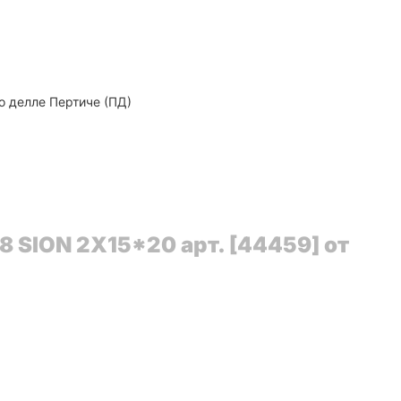
о делле Пертиче (ПД)
 SION 2X15*20 арт. [44459] от