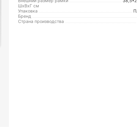
Внешний размер рамки
38,5*
ШxВxГ см
Упаковка
П
Бренд
Страна производства