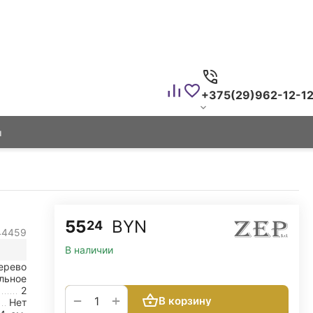
+375(29)962-12-1
ы
55
BYN
24
44459
В наличии
ерево
льное
2
+
−
В корзину
Нет