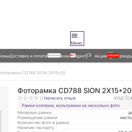
Меню
бомы
Доставка и оплата
Оптовикам
Скидки
Акции
Бренд
ПОЛЕЗНОЕ
ОПТ
СПЕШИТЕ
Фоторамка CD788 SION 2X15*20
Фоторамка CD788 SION 2X15*20
Написать отзыв
КОД:
Рамки коллажи, мультрамки на несколько фото
Материал рамки
д
Размещение рамки
насто
Количество фото в рамке
Наличие паспарту