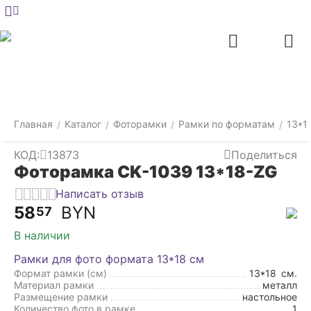
Меню
Главная
Найти
Отложенные
Контакты
Корзина
товары
Главная
Каталог
Фоторамки
Рамки по форматам
13*1
/
/
/
/
КОД:
13873
Поделиться
Фоторамка CK-1039 13*18-ZG
Написать отзыв
58
BYN
57
В наличии
Рамки для фото формата 13*18 см
Формат рамки (см)
13*18
см.
Материал рамки
металл
Размещение рамки
настольное
Количество фото в рамке
1