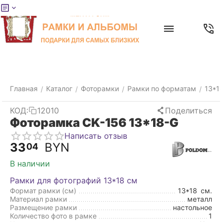
Меню
Главная
Найти
Отложенные
Контакты
Корзина
товары
Главная
Каталог
Фоторамки
Рамки по форматам
13*1
/
/
/
/
КОД:
12010
Поделиться
Фоторамка CK-156 13*18-G
Написать отзыв
33
BYN
04
В наличии
Рамки для фотографий 13*18 см
Формат рамки (см)
13*18
см.
Материал рамки
металл
Размещение рамки
настольное
Количество фото в рамке
1