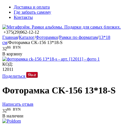
Доставка и оплата
Где забрать самому
Контакты
+375(29)962-12-12
Главная
/
Каталог
/
Фоторамки
/
Рамки по форматам
/
13*18
см
/
Фоторамка CK-156 13*18-S
86
BYN
32
В корзину
КОД:
12011
Поделиться
Фоторамка CK-156 13*18-S
Написать отзыв
86
BYN
32
В наличии