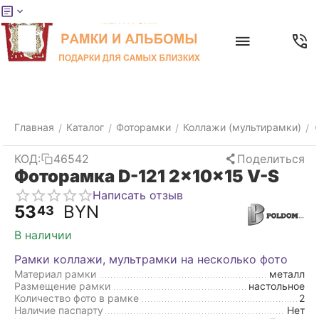
Меню
Главная
Найти
Отложенные
Контакты
Корзина
товары
Главная
Каталог
Фоторамки
Коллажи (мультирамки)
/
/
/
/
КОД:
46542
Поделиться
Фоторамка D-121 2x10x15 V-S
Написать отзыв
53
BYN
43
В наличии
Рамки коллажи, мультрамки на несколько фото
Материал рамки
металл
Размещение рамки
настольное
Количество фото в рамке
2
Наличие паспарту
Нет