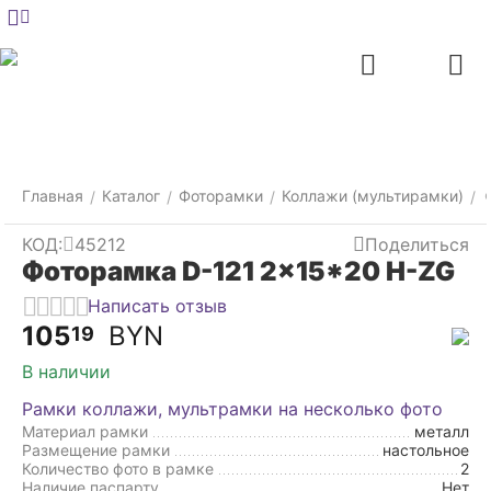
Меню
Главная
Найти
Отложенные
Контакты
Корзина
товары
Главная
Каталог
Фоторамки
Коллажи (мультирамки)
/
/
/
/
КОД:
45212
Поделиться
Фоторамка D-121 2x15*20 H-ZG
Написать отзыв
105
BYN
19
В наличии
Рамки коллажи, мультрамки на несколько фото
Материал рамки
металл
Размещение рамки
настольное
Количество фото в рамке
2
Наличие паспарту
Нет