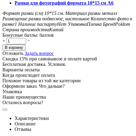
Рамки для фотографий формата 10*15 см А6
Формат рамки (см)
10*15
см.
Материал рамки
металл
Размещение рамки
подвесное, настольное
Количество фото в
рамке
1
Наличие паспарту
Нет
Упаковка
Пленка
Бренд
Poldom
Страна производства
Китай
Бонусные баллы:
баллов
+
−
В корзину
Отложить
Задать вопрос
Скидка 15% при самовывозе и оплате картой
Бесплатная доставка. Условия.
Варианты оплаты
Когда происходит оплата
Похожие товары из той же категории
Оформили заказ. Что дальше?
Упаковка
Наши преимущества
Остались вопросы?
Характеристики
Описание
Отзывы