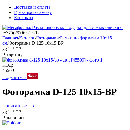
Доставка и оплата
Где забрать самому
Контакты
+375(29)962-12-12
Главная
/
Каталог
/
Фоторамки
/
Рамки по форматам
/
10*15
см
/
Фоторамка D-125 10x15-BP
71
BYN
33
В корзину
КОД:
45509
Поделиться
Фоторамка D-125 10x15-BP
Написать отзыв
71
BYN
33
В наличии