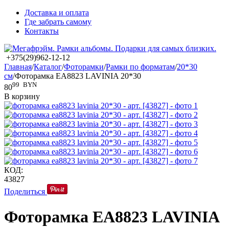
Доставка и оплата
Где забрать самому
Контакты
+375(29)962-12-12
Главная
/
Каталог
/
Фоторамки
/
Рамки по форматам
/
20*30
см
/
Фоторамка EA8823 LAVINIA 20*30
99
BYN
80
В корзину
КОД:
43827
Поделиться
Фоторамка EA8823 LAVINIA