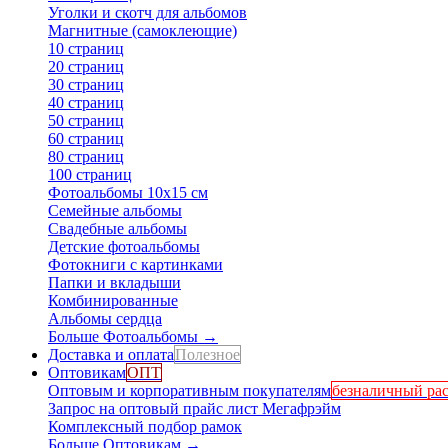
Уголки и скотч для альбомов
Магнитные (самоклеющие)
10 страниц
20 страниц
30 страниц
40 страниц
50 страниц
60 страниц
80 страниц
100 страниц
Фотоальбомы 10х15 см
Семейные альбомы
Свадебные альбомы
Детские фотоальбомы
Фотокниги с картинками
Папки и вкладыши
Комбинированные
Альбомы сердца
Больше Фотоальбомы
→
Доставка и оплата
Полезное
Оптовикам
ОПТ
Оптовым и корпоративным покупателям
безналичный рас
Запрос на оптовый прайс лист Мегафрэйм
Комплексный подбор рамок
Больше Оптовикам
→