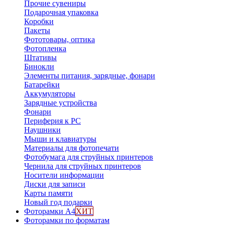
Прочие сувениры
Подарочная упаковка
Коробки
Пакеты
Фототовары, оптика
Фотопленка
Штативы
Бинокли
Элементы питания, зарядные, фонари
Батарейки
Аккумуляторы
Зарядные устройства
Фонари
Периферия к PC
Наушники
Мыши и клавиатуры
Материалы для фотопечати
Фотобумага для струйных принтеров
Чернила для струйных принтеров
Носители информации
Диски для записи
Карты памяти
Новый год подарки
Фоторамки А4
ХИТ
Фоторамки по форматам