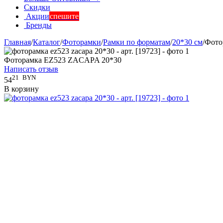
Скидки
Акции
спешите
Бренды
Главная
/
Каталог
/
Фоторамки
/
Рамки по форматам
/
20*30 см
/
Фото
Фоторамка EZ523 ZACAPA 20*30
Написать отзыв
21
BYN
54
В корзину