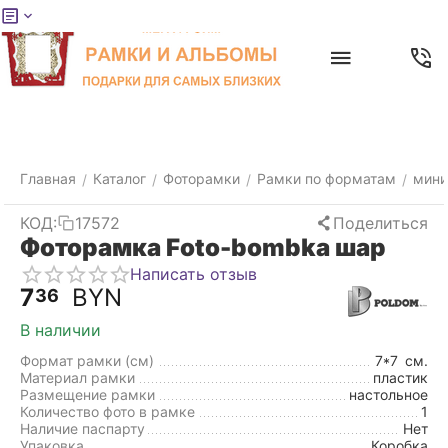
Меню
Главная
Найти
Отложенные
Контакты
Корзина
товары
Главная
Каталог
Фоторамки
Рамки по форматам
мини
/
/
/
/
КОД:
17572
Поделиться
Фоторамка Foto-bombka шар
Написать отзыв
7
BYN
36
В наличии
Формат рамки (см)
7*7
см.
Материал рамки
пластик
Размещение рамки
настольное
Количество фото в рамке
1
Наличие паспарту
Нет
Упаковка
Коробка