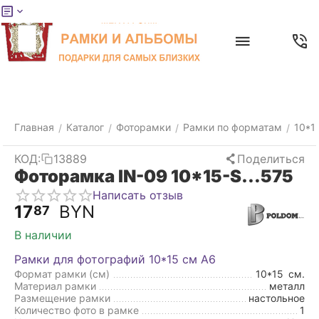
Меню
Главная
Найти
Отложенные
Контакты
Корзина
товары
Главная
Каталог
Фоторамки
Рамки по форматам
10*1
/
/
/
/
КОД:
13889
Поделиться
Фоторамка IN-09 10*15-S…575
Написать отзыв
17
BYN
87
В наличии
Рамки для фотографий 10*15 см А6
Формат рамки (см)
10*15
см.
Материал рамки
металл
Размещение рамки
настольное
Количество фото в рамке
1