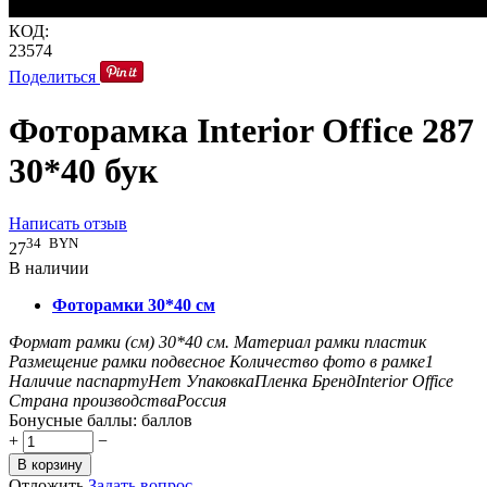
КОД:
23574
Поделиться
Фоторамка Interior Office 287
30*40 бук
Написать отзыв
34
BYN
27
В наличии
Фоторамки 30*40 см
Формат рамки (см)
30*40
см.
Материал рамки
пластик
Размещение рамки
подвесное
Количество фото в рамке
1
Наличие паспарту
Нет
Упаковка
Пленка
Бренд
Interior Offiсe
Страна производства
Россия
Бонусные баллы:
баллов
+
−
В корзину
Отложить
Задать вопрос