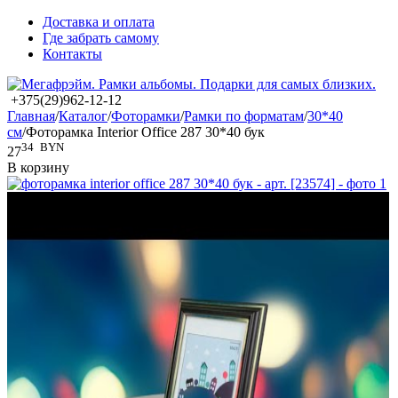
Доставка и оплата
Где забрать самому
Контакты
+375(29)962-12-12
Главная
/
Каталог
/
Фоторамки
/
Рамки по форматам
/
30*40
см
/
Фоторамка Interior Office 287 30*40 бук
34
BYN
27
В корзину