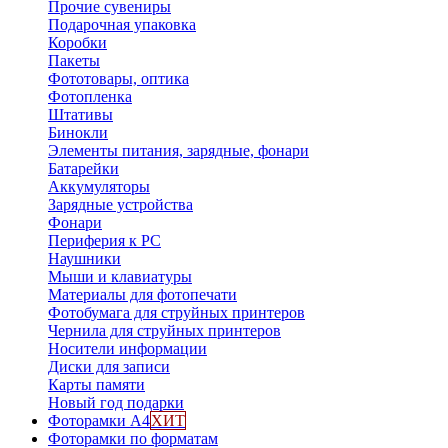
Прочие сувениры
Подарочная упаковка
Коробки
Пакеты
Фототовары, оптика
Фотопленка
Штативы
Бинокли
Элементы питания, зарядные, фонари
Батарейки
Аккумуляторы
Зарядные устройства
Фонари
Периферия к PC
Наушники
Мыши и клавиатуры
Материалы для фотопечати
Фотобумага для струйных принтеров
Чернила для струйных принтеров
Носители информации
Диски для записи
Карты памяти
Новый год подарки
Фоторамки А4
ХИТ
Фоторамки по форматам