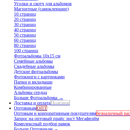
Уголки и скотч для альбомов
Магнитные (самоклеющие)
10 страниц
20 страниц
30 страниц
40 страниц
50 страниц
60 страниц
80 страниц
100 страниц
Фотоальбомы 10х15 см
Семейные альбомы
Свадебные альбомы
Детские фотоальбомы
Фотокниги с картинками
Папки и вкладыши
Комбинированные
Альбомы сердца
Больше Фотоальбомы
→
Доставка и оплата
Полезное
Оптовикам
ОПТ
Оптовым и корпоративным покупателям
безналичный рас
Запрос на оптовый прайс лист Мегафрэйм
Комплексный подбор рамок
Больше Оптовикам
→