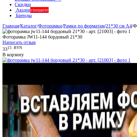
Скидки
Акции
спешите
Бренды
Главная
/
Каталог
/
Фоторамки
/
Рамки по форматам
/
21*30 см А4
/
Ф
Фоторамка JW11-144 бордовый 21*30
Написать отзыв
15
BYN
33
В корзину